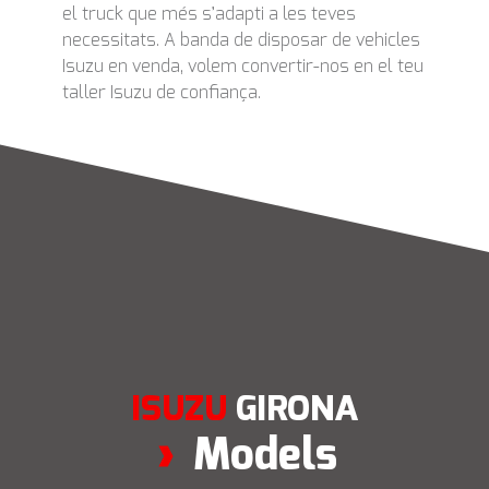
el truck que més s’adapti a les teves
necessitats. A banda de disposar de vehicles
Isuzu en venda
, volem convertir-nos en el teu
taller Isuzu
de confiança.
ISUZU
GIRONA
Models