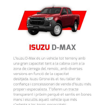
ISUZU
D-MAX
L’Isuzu D-Max és un vehicle tot terreny amb
una gran capacitat tant a la cabina com a la
zona de càrrega del remolc, amb diverses
versions en funció de la capacitat
desitjada. Isuzu Girona és el teu taller de
confiança i concessionari de venda d’Isuzu més
proper i especialista. T’oferim un tracte
transparent i pròxim perquè et sentis en bones
mans i escullis aquell vehicle que més
s’adapta a les teves necessitats.