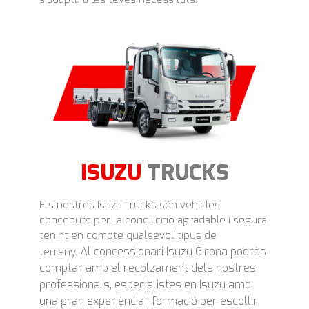
ISUZU
TRUCKS
Els nostres Isuzu Trucks són vehicles
concebuts per la conducció agradable i segura
tenint en compte qualsevol tipus de
Al
concessionari Isuzu
Girona
podràs
terreny.
comptar amb el recolzament dels nostres
professionals, especialistes en
Isuzu
amb
una gran experiència i formació per escollir