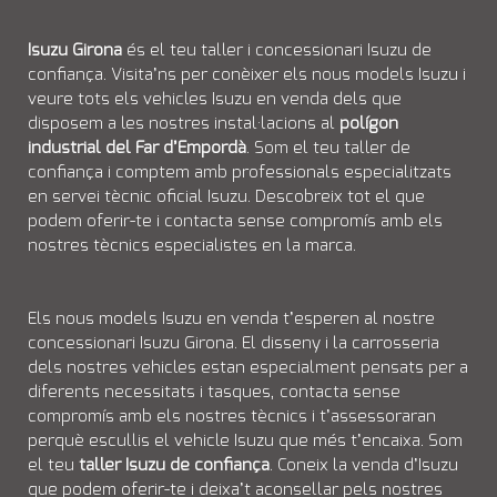
Isuzu Girona
és el teu taller i
concessionari Isuzu
de
confiança. Visita’ns per conèixer els nous models
Isuzu
i
veure tots els vehicles
Isuzu en venda
dels que
disposem a les nostres instal·lacions al
polígon
industrial del Far d’Empordà
. Som el teu taller de
confiança i comptem amb professionals especialitzats
en servei tècnic oficial
Isuzu
. Descobreix tot el que
podem oferir-te i contacta sense compromís amb els
nostres tècnics especialistes en la marca.
Els nous models
Isuzu en venda
t’esperen al nostre
concessionari Isuzu Girona. El disseny i la carrosseria
dels nostres vehicles estan especialment pensats per a
diferents necessitats i tasques, contacta sense
compromís amb els nostres tècnics i t’assessoraran
perquè escullis el vehicle
Isuzu
que més t’encaixa. Som
el teu
taller Isuzu de confiança
. Coneix la
venda d’Isuzu
que podem oferir-te i deixa’t aconsellar pels nostres